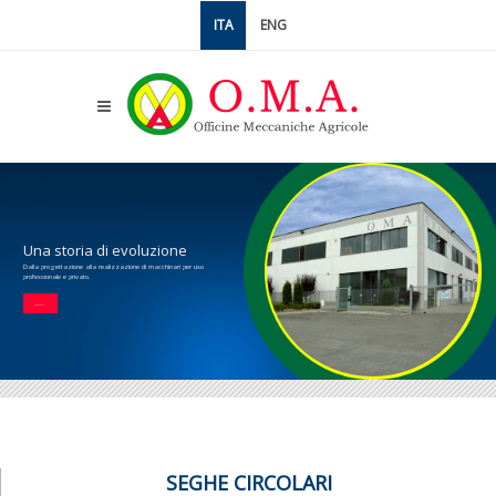
ITA
ENG
Una storia di evoluzione
Dalla progettazione alla realizzazione di macchinari per uso
professionale e privato.
AZIENDA
SEGHE CIRCOLARI